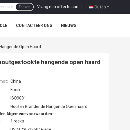
Vraag een offerte aan
|
Dutch
Zoeken
OLE
CONTACTEER ONS
NIEUWS
 Hangende Open Haard
 houtgestookte hangende open haard
mst:
China
Fuxin
ISO9001
Houten Brandende Hangende Open haard
den Algemene voorwaarden:
:
1 reeks
USD1230-1350/ Piece