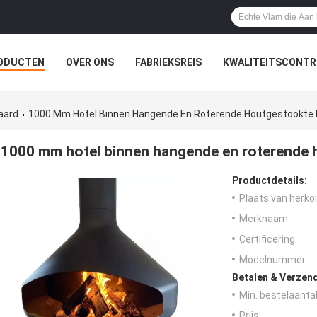
ODUCTEN
OVER ONS
FABRIEKSREIS
KWALITEITSCONTR
aard
1000 Mm Hotel Binnen Hangende En Roterende Houtgestookte
1000 mm hotel binnen hangende en roterende
Productdetails:
Plaats van herko
Merknaam:
Certificering:
Modelnummer:
Betalen & Verzen
Min. bestelaantal
Prijs: