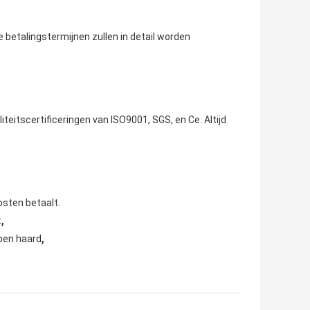
e betalingstermijnen zullen in detail worden
teitscertificeringen van ISO9001, SGS, en Ce. Altijd
kosten betaalt.
,
t
,
pen haard