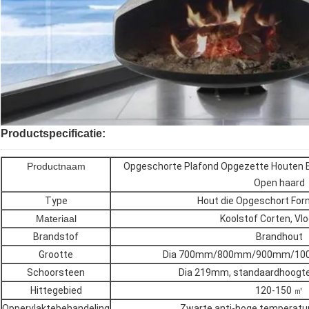
Productspecificatie:
Productnaam
Opgeschorte Plafond Opgezette Houten 
Open haard
Type
Hout die Opgeschort For
Materiaal
Koolstof Corten, Vlo
Brandstof
Brandhout
Grootte
Dia 700mm/800mm/900mm/100
Schoorsteen
Dia 219mm, standaardhoogt
Hittegebied
120-150 ㎡
Oppervlaktebehandeling
Zwarte anti-hoge temperatu