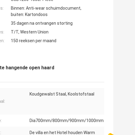
s:
Binnen: Anti-wear schuimdocument,
buiten: Kartondoos
35 dagen na ontvangen storting
es:
T/T, Western Union
en:
150 reeksen per maand
te hangende open haard
Koudgewalst Staal, Koolstofstaal
al:
:
Dia700mm/800mm/900mm/1000mm
:
De villa en het Hotel houden Warm