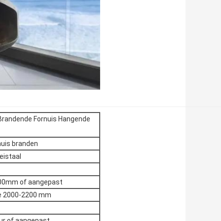
Brandende Fornuis Hangende
nuis branden
eistaal
0mm of aangepast
e 2000-2200 mm
ur of aangepast