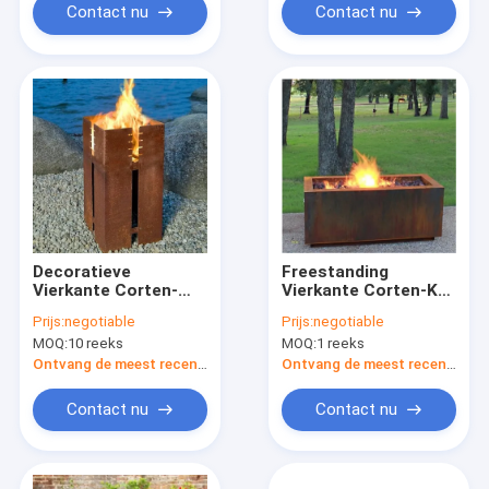
Contact nu
Contact nu
Decoratieve
Freestanding
Vierkante Corten-
Vierkante Corten-Kuil
Staalbrand Pit And
24mm van de
Prijs:
negotiable
Prijs:
negotiable
Grill
Staalbrand Dikte het
MOQ:
10 reeks
MOQ:
1 reeks
Openlucht
Verwarmen
Ontvang de meest recente Prijs
Ontvang de meest recente Prijs
Contact nu
Contact nu