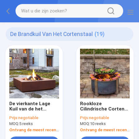
De Brandkuil Van Het Cortenstaal
(19)
De vierkante Lage
Rookloze
Kuil van de het
Cilindrische Corten-
Staalbrand van
de Brandkom van de
Prijs:
negotiable
Prijs:
negotiable
Profielcorten
Staalbarbecue
MOQ:
5 reeks
MOQ:
10 reeks
Ontvang de meest recente Prijs
Ontvang de meest recente Prijs