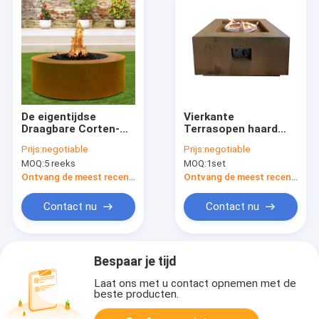
De eigentijdse
Vierkante
Draagbare Corten-
Terrasopen haard
Brand Pit Table van
Openluchtheater
Prijs:
negotiable
Prijs:
negotiable
het Staalgas 48 Duim
corten steel gas fire
MOQ:
5 reeks
MOQ:
1set
Pit Table
Ontvang de meest recente Prijs
Ontvang de meest recente Prijs
Contact nu
Contact nu
Bespaar je tijd
Laat ons met u contact opnemen met de
beste producten.