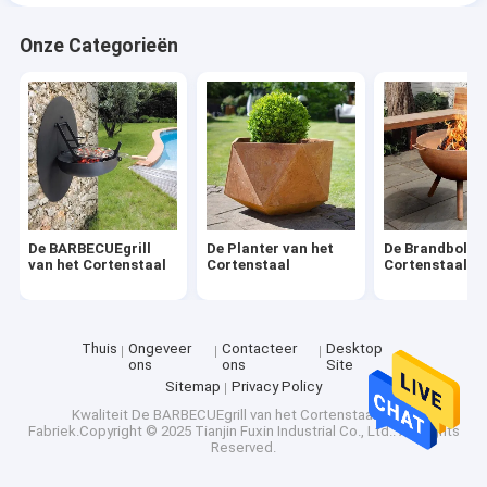
Onze Categorieën
De BARBECUEgrill
De Planter van het
De Brandbol va
van het Cortenstaal
Cortenstaal
Cortenstaal
Thuis
Ongeveer
Contacteer
Desktop
ons
ons
Site
Sitemap
Privacy Policy
Kwaliteit
De BARBECUEgrill van het Cortenstaal
China
Fabriek.Copyright © 2025 Tianjin Fuxin Industrial Co., Ltd.. All Rights
Reserved.