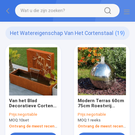
Het Watereigenschap Van Het Cortenstaal
(19)
Van het Blad
Modern Terras 60cm
Decoratieve Corten
75cm Roestvrij
van de
staalgebied
Prijs:
negotiable
Prijs:
negotiable
laserbesnoeiing het
MOQ:
10set
MOQ:
1 reeks
Staalcomités
Ontvang de meest recente Prijs
Ontvang de meest recente Prijs