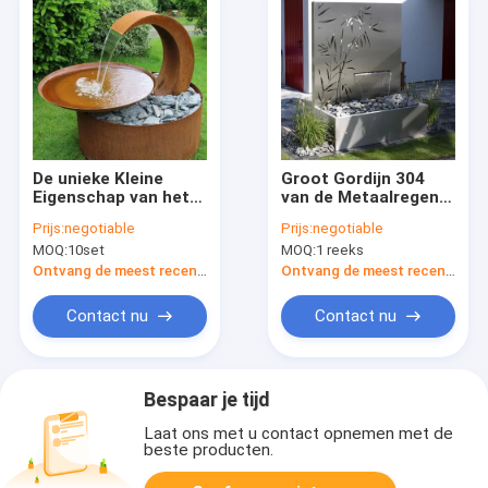
De unieke Kleine
Groot Gordijn 304
Eigenschap van het
van de Metaalregen
het Staalwater van
de Ornamenten van
Prijs:
negotiable
Prijs:
negotiable
Corten van het
de de Eigenschaptuin
MOQ:
10set
MOQ:
1 reeks
Maanontwerp voor
van het Roestvrij
Tuinlandschap
staalwater
Ontvang de meest recente Prijs
Ontvang de meest recente Prijs
Contact nu
Contact nu
Bespaar je tijd
Laat ons met u contact opnemen met de
beste producten.