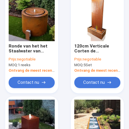
Ronde van het het
120cm Verticale
Staalwater van
Corten de
Corten van de
Eigenschapmuur van
Prijs:
negotiable
Prijs:
negotiable
Waterlijst de Fontein
het Staalwater met
MOQ:
1 reeks
MOQ:
5Set
Openlucht Slechte
LEIDEN Licht
Decoratie
Ontvang de meest recente Prijs
Ontvang de meest recente Prijs
Contact nu
Contact nu
Thuis
Producten
Over ons