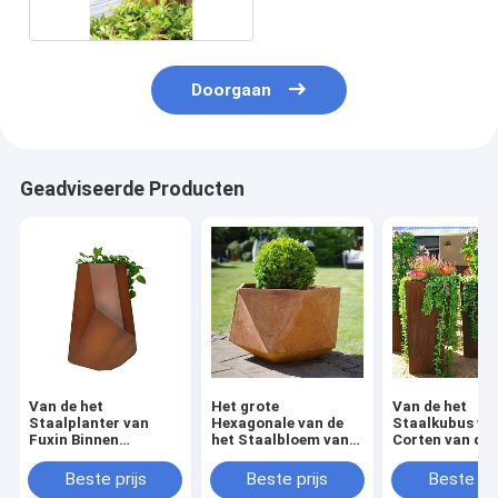
Doorgaan
Geadviseerde Producten
Van de het
Het grote
Van de het
Staalplanter van
Hexagonale van de
Staalkubus va
Fuxin Binnen
het Staalbloem van
Corten van de
Openluchtcorten
Tuincorten Geroeste
kolomtoren Pl
Hexagonale het
Rood Potten voor
23mm Dikte
Beste prijs
Beste prijs
Beste pri
Metaal
Terrassen