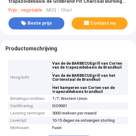
trapezoïdebasis de Grillbrand Pit Charcoal Burning
Camping
Prijs：negotiable
MOQ：10set
Beste prijs
Contact nu
Productomschrijving
Van de de BARBECUEgrill van Corten
van de trapezoïdebasis de Brandkuil
,
Van de de BARBECUEgrill van het
Hoog licht
Cortenstaal de Brandkuil
,
Het kamperen van Corten van de
trapezoïdebasis brandkuil
Betalingscondities
T/T, Western Union
Certificering
ISO9001
Levering vermogen
3000 reeksen per maand
Levertijd
10-15 dagen na ontvangen storting
Merknaam
Fuxin