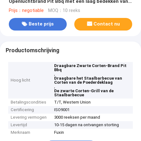
Openluchtbrand Pit Bbq met een laag bedekken van
de Staalbarbecue
Prijs：negotiable
MOQ：10 reeks
Beste prijs
Contact nu
Productomschrijving
Draagbare Zwarte Corten-Brand Pit
Bbq
,
Draagbare het Staalbarbecue van
Hoog licht
Corten van de Poederdeklaag
,
De zwarte Corten-Grill van de
Staalbarbecue
Betalingscondities
T/T, Western Union
Certificering
ISO9001
Levering vermogen
3000 reeksen per maand
Levertijd
10-15 dagen na ontvangen storting
Merknaam
Fuxin